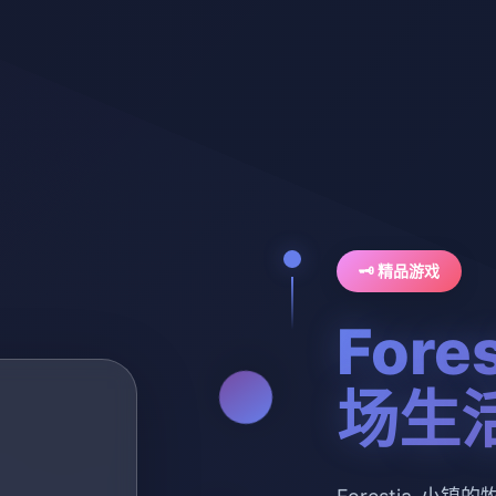
🗝️ 精品游戏
For
场生