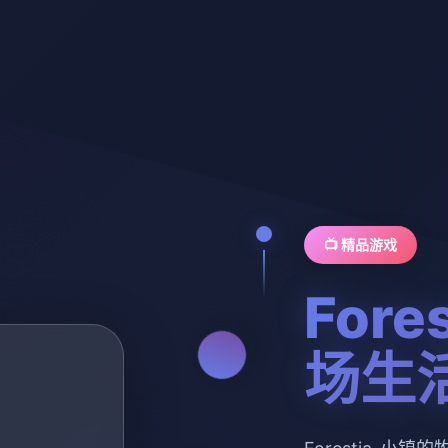
📺 精品游戏
For
场生